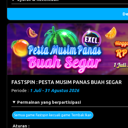
De
FASTSPIN : PESTA MUSIM PANAS BUAH SEGAR
Periode :
1 Juli - 31 Agustus 2026
Permainan yang berpartisipasi
Semua game Fastspin kecuali game Tembak Ikan
Aturan :