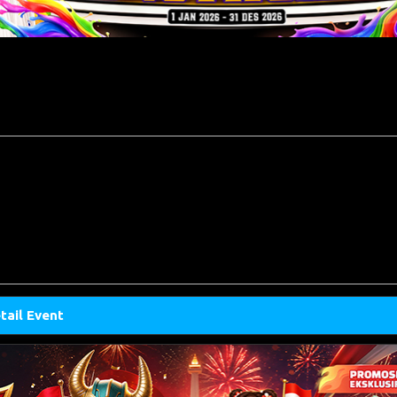
tail Event