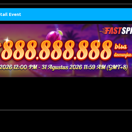
tail Event