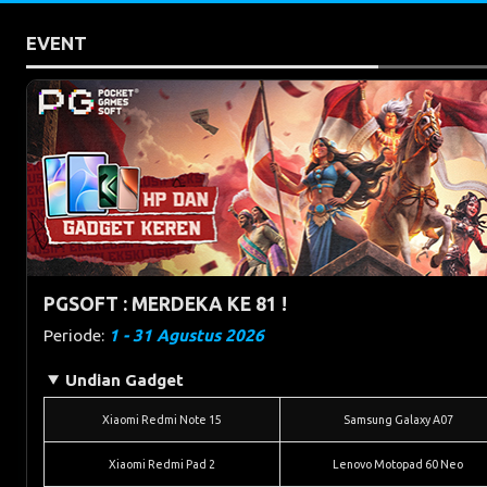
EVENT
PGSOFT : MERDEKA KE 81 !
Periode:
1 - 31 Agustus 2026
Undian Gadget
Xiaomi Redmi Note 15
Samsung Galaxy A07
Xiaomi Redmi Pad 2
Lenovo Motopad 60 Neo