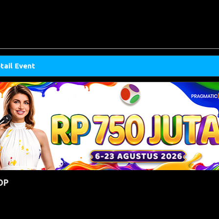
tail Event
OP