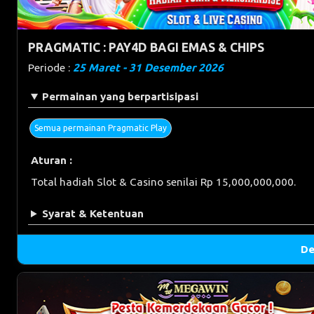
PRAGMATIC : PAY4D BAGI EMAS & CHIPS
Periode :
25 Maret - 31 Desember 2026
Permainan yang berpartisipasi
Semua permainan Pragmatic Play
Aturan :
Total hadiah Slot & Casino senilai Rp 15,000,000,000.
Syarat & Ketentuan
De