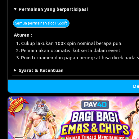
Permainan yang berpartisipasi
Semua permainan slot PGSoft
Aturan :
Cukup lakukan 100x spin nominal berapa pun.
Pemain akan otomatis ikut serta dalam event.
Poin turnamen dan papan peringkat bisa dicek pada 
Syarat & Ketentuan
De