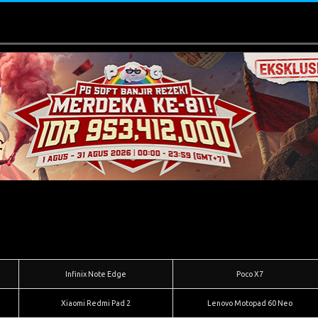
Infinix Note Edge
Poco X7
Xiaomi Redmi Pad 2
Lenovo Motopad 60 Neo